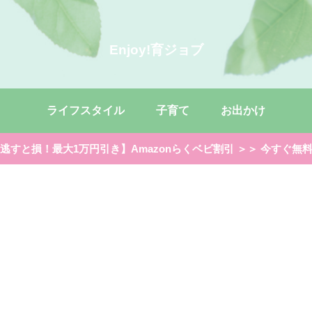
Enjoy!育ジョブ
ライフスタイル
子育て
お出かけ
逃すと損！最大1万円引き】Amazonらくベビ割引 ＞＞ 今すぐ無