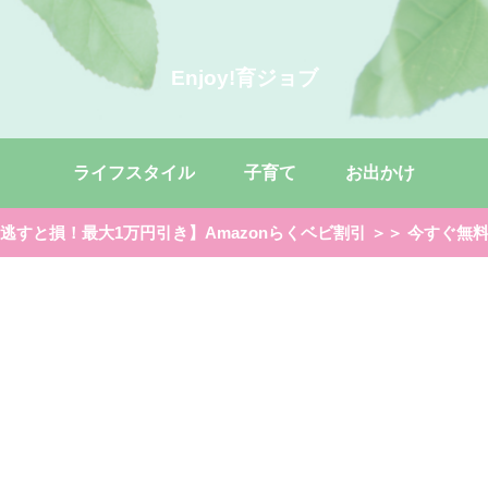
Enjoy!育ジョブ
ライフスタイル
子育て
お出かけ
逃すと損！最大1万円引き】Amazonらくベビ割引 ＞＞ 今すぐ無