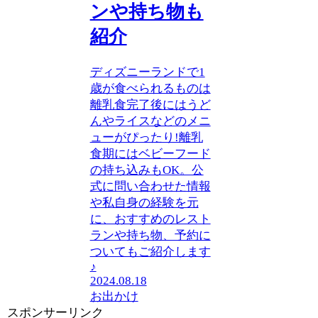
ンや持ち物も
紹介
ディズニーランドで1
歳が食べられるものは
離乳食完了後にはうど
んやライスなどのメニ
ューがぴったり!離乳
食期にはベビーフード
の持ち込みもOK。公
式に問い合わせた情報
や私自身の経験を元
に、おすすめのレスト
ランや持ち物、予約に
ついてもご紹介します
♪
2024.08.18
お出かけ
スポンサーリンク