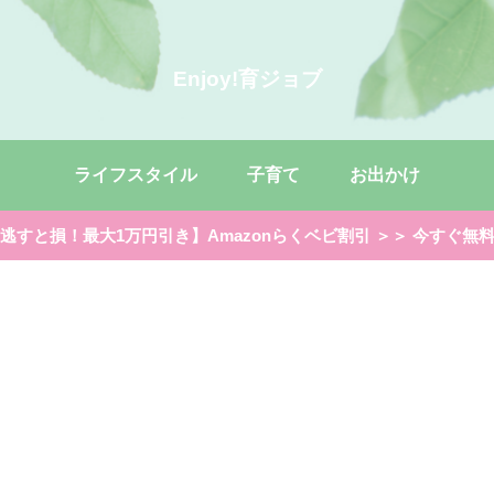
Enjoy!育ジョブ
ライフスタイル
子育て
お出かけ
逃すと損！最大1万円引き】Amazonらくベビ割引 ＞＞ 今すぐ無