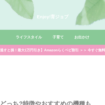
Enjoy!育ジョブ
ライフスタイル
子育て
お出かけ
逃すと損！最大1万円引き】Amazonらくベビ割引 ＞＞ 今すぐ無
どっち?特徴やおすすめの機種も