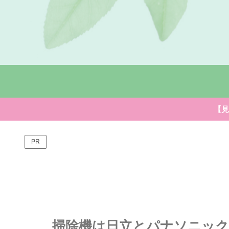
【見
PR
掃除機は日立とパナソニック