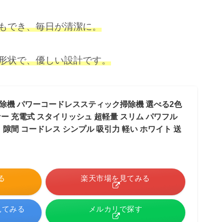
もでき、毎日が清潔に
。
形状で
、
優しい
設計
です
。
除機 パワーコードレススティック掃除機 選べる2色
ーナー 充電式 スタイリッシュ 超軽量 スリム パワフル
 隙間 コードレス シンプル 吸引力 軽い ホワイト 送
る
楽天市場を見てみる
見てみる
メルカリで探す