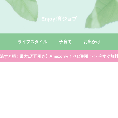
Enjoy!育ジョブ
ライフスタイル
子育て
お出かけ
逃すと損！最大1万円引き】Amazonらくベビ割引 ＞＞ 今すぐ無