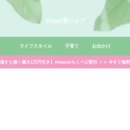
Enjoy!育ジョブ
ライフスタイル
子育て
お出かけ
逃すと損！最大1万円引き】Amazonらくベビ割引 ＞＞ 今すぐ無