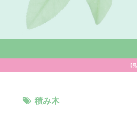
【見
積み木