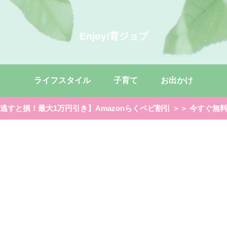
Enjoy!育ジョブ
ライフスタイル
子育て
お出かけ
逃すと損！最大1万円引き】Amazonらくベビ割引 ＞＞ 今すぐ無