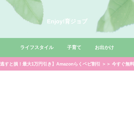
Enjoy!育ジョブ
ライフスタイル
子育て
お出かけ
逃すと損！最大1万円引き】Amazonらくベビ割引 ＞＞ 今すぐ無