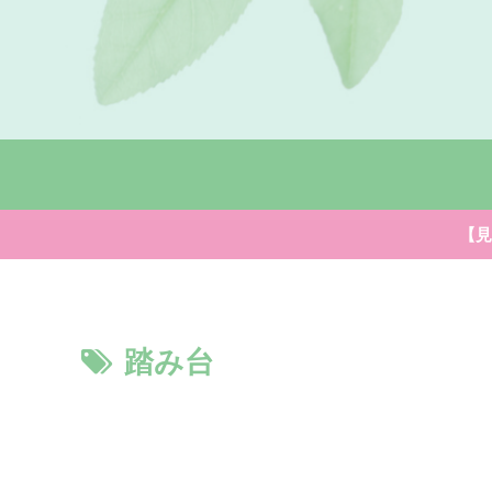
【見
踏み台