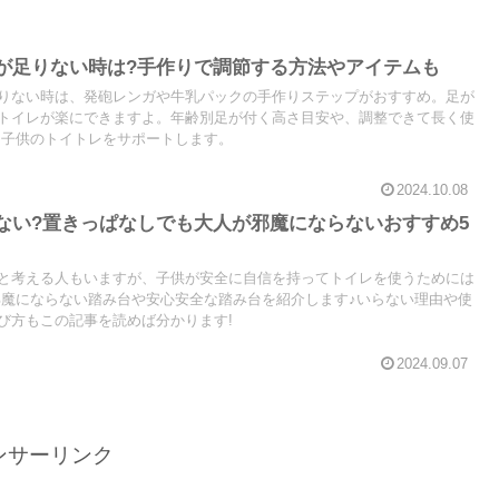
が足りない時は?手作りで調節する方法やアイテムも
りない時は、発砲レンガや牛乳パックの手作りステップがおすすめ。足が
トイレが楽にできますよ。年齢別足が付く高さ目安や、調整できて長く使
と子供のトイトレをサポートします。
2024.10.08
ない?置きっぱなしでも大人が邪魔にならないおすすめ5
と考える人もいますが、子供が安全に自信を持ってトイレを使うためには
邪魔にならない踏み台や安心安全な踏み台を紹介します♪いらない理由や使
び方もこの記事を読めば分かります!
2024.09.07
ンサーリンク