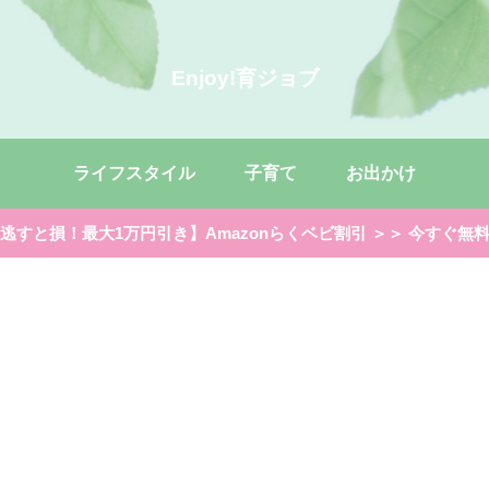
Enjoy!育ジョブ
ライフスタイル
子育て
お出かけ
逃すと損！最大1万円引き】Amazonらくベビ割引 ＞＞ 今すぐ無