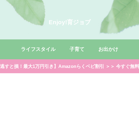
Enjoy!育ジョブ
ライフスタイル
子育て
お出かけ
逃すと損！最大1万円引き】Amazonらくベビ割引 ＞＞ 今すぐ無