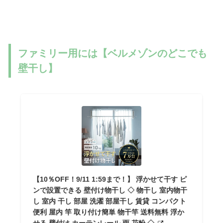
ファミリー用には【ベルメゾンのどこでも
壁干し】
【10％OFF！9/11 1:59まで！】 浮かせて干す ピ
ンで設置できる 壁付け物干し ◇ 物干し 室内物干
し 室内 干し 部屋 洗濯 部屋干し 賃貸 コンパクト
便利 屋内 竿 取り付け簡単 物干竿 送料無料 浮か
せる 壁付け カーテンレール 雨 花粉 ◇