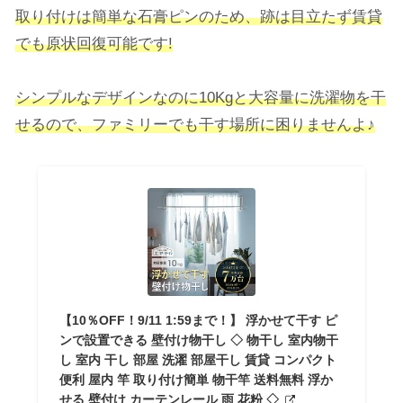
取り付けは簡単な石膏ピンのため、跡は目立たず賃貸
でも原状回復可能です!
シンプルなデザインなのに10Kgと大容量に洗濯物を干
せるので、ファミリーでも干す場所に困りませんよ♪
【10％OFF！9/11 1:59まで！】 浮かせて干す ピ
ンで設置できる 壁付け物干し ◇ 物干し 室内物干
し 室内 干し 部屋 洗濯 部屋干し 賃貸 コンパクト
便利 屋内 竿 取り付け簡単 物干竿 送料無料 浮か
せる 壁付け カーテンレール 雨 花粉 ◇