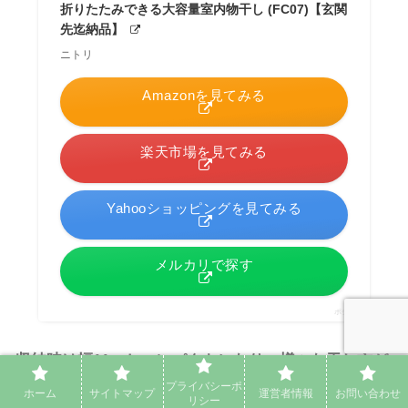
折りたたみできる大容量室内物干し (FC07)【玄関
先迄納品】
ニトリ
Amazonを見てみる
楽天市場を見てみる
Yahooショッピングを見てみる
メルカリで探す
ポチップ
収納時は幅11㎝とコンパクトになり、様々な干し方が
できる大容量物干し!
プライバシーポ
ホーム
サイトマップ
運営者情報
お問い合わせ
リシー