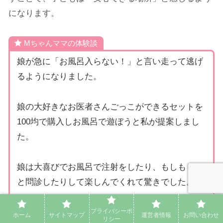
になります。
Mちゃんママの体験談
娘が急に「お風呂入らない！」と言い走って逃げ
るようになりました。
娘の大好きなお医者さんごっこができるセットを
100均で購入しお風呂で遊ぼうと私が提案しまし
た。
娘は大喜びでお風呂で注射をしたり、もしもし~
と問診したりして楽しんでくれて驚きでした。
娘の大好きな遊びをお風呂で一緒に楽しむこと
プライバシーポ
ホーム
サイトマップ
運営者情報
お問い合わせ
リシー